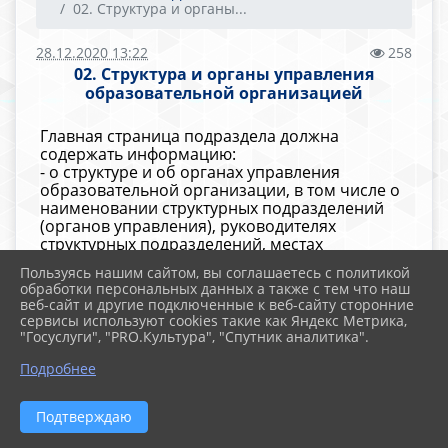
02. Структура и органы...
28.12.2020 13:22
258
02. Структура и органы управления
образовательной организацией
Главная страница подраздела должна
содержать информацию:
- о структуре и об органах управления
образовательной организации, в том числе о
наименовании структурных подразделений
(органов управления), руководителях
структурных подразделений, местах
нахождения структурных подразделений,
Пользуясь нашим сайтом, вы соглашаетесь с политикой
адресах официальных сайтов в
обработки персональных данных а также с тем что наш
информационно-телекоммуникационной сети
веб-сайт и другие подключенные к веб-сайту сторонние
"Интернет" структурных подразделений (при
сервисы используют cookies такие как Яндекс Метрика,
наличии), адресах электронной почты
"Госуслуги", "PRO.Культура", "Спутник аналитика".
структурных подразделений (при наличии),
Подробнее
сведения о наличии положений о структурных
подразделениях (об органах управления) с
приложением копий указанных положений
Подтверждаю
(при их наличии).