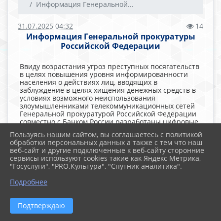
Информация Генеральной...
31.07.2025 04:32
14
Информация Генеральной прокуратуры
Российской Федерации
Ввиду возрастания угроз преступных посягательств
в целях повышения уровня информированности
населения о действиях лиц, вводящих в
заблуждение в целях хищения денежных средств в
условиях возможного неиспользования
злоумышленниками телекоммуникационных сетей
Генеральной прокуратурой Российской Федерации
совместно с Банком России разработаны цифровые
плакаты
Пользуясь нашим сайтом, вы соглашаетесь с политикой
обработки персональных данных а также с тем что наш
Файлы
веб-сайт и другие подключенные к веб-сайту сторонние
сервисы используют cookies такие как Яндекс Метрика,
"Госуслуги", "PRO.Культура", "Спутник аналитика".
Подробнее
Скачать файл (5.0 MiB)
Подтверждаю