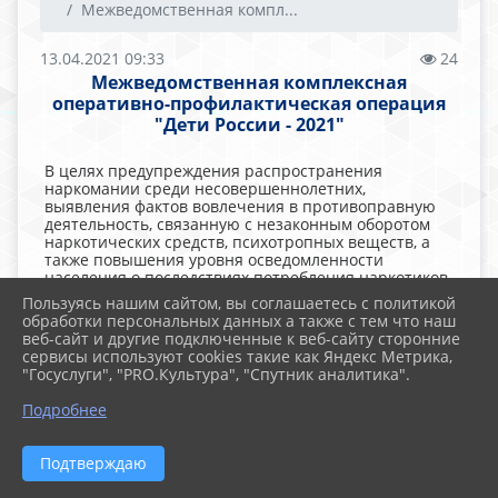
Межведомственная компл...
13.04.2021 09:33
24
Межведомственная комплексная
оперативно-профилактическая операция
"Дети России - 2021"
В целях предупреждения распространения
наркомании среди несовершеннолетних,
выявления фактов вовлечения в противоправную
деятельность, связанную с незаконным оборотом
наркотических средств, психотропных веществ, а
также повышения уровня осведомленности
населения о последствиях потребления наркотиков
и об ответственности за участие в их незаконном
Пользуясь нашим сайтом, вы соглашаетесь с политикой
обороте, на территории г. Челябинска в 2 этапа
обработки персональных данных а также с тем что наш
проводится межведомственная комплексная
веб-сайт и другие подключенные к веб-сайту сторонние
оперативно-профилактическкая операция "Дети
сервисы используют cookies такие как Яндекс Метрика,
России - 2021".
"Госуслуги", "PRO.Культура", "Спутник аналитика".
Подробнее
Подтверждаю
2026 г. mbscou7.ru
Вход