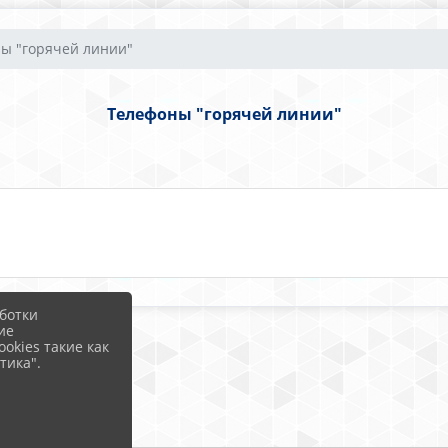
ы "горячей линии"
Телефоны "горячей линии"
ботки
ие
okies такие как
тика".