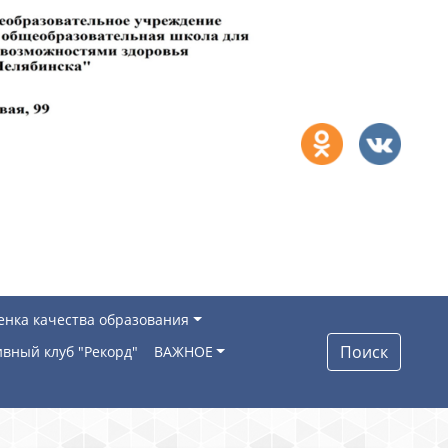
енка качества образования
Поиск
вный клуб "Рекорд"
ВАЖНОЕ