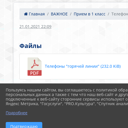
Главная
ВАЖНОЕ
Прием в 1 класс
Телефон
21.01.2021 22:09
Файлы
Телефоны "горячей линии" (232.0 KiB)
Пользуясь нашим сайтом, вы соглашаетесь с политикой обра
персональных данных а также с тем что наш веб-сайт и друг
подключенные к веб-сайту сторонние сервисы используют co
Яндекс Метрика, "Госуслуги", "PRO.Культура", "Спутник анали
Подробнее
Подтверждаю