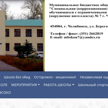
Школа без обид
Осторожно - мошенники!
Независимая оц
КОЛЕ
МЕРОПРИЯТИЯ
РАБОТА ШКОЛЫ
Школьный спорти
ВСОКО