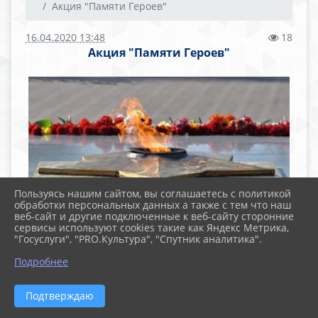
Акция "Памяти Героев"
16.04.2020 13:48
18
Акция "Памяти Героев"
Пользуясь нашим сайтом, вы соглашаетесь с политикой
обработки персональных данных а также с тем что наш
веб-сайт и другие подключенные к веб-сайту сторонние
В связи с празднованием 75-летия Победы в
сервисы используют cookies такие как Яндекс Метрика,
Великой Отечественной войне 1941-1945 гг. на
"Госуслуги", "PRO.Культура", "Спутник аналитика".
территории Челябинской области запланирована
реализация проекта «Памяти Героев», основным
Подробнее
направлением которого является просвещение и
патриотическое воспитание молодого поколения.
Подтверждаю
С целью реализации Проекта Управление
общественных связей Правительства Челябинской