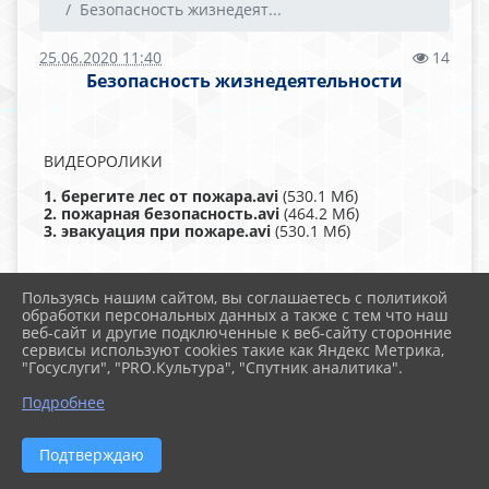
Безопасность жизнедеят...
25.06.2020 11:40
14
Безопасность жизнедеятельности
ВИДЕОРОЛИКИ
1. берегите лес от пожара.avi
(530.1 Мб)
2. пожарная безопасность.avi
(464.2 Мб)
3. эвакуация при пожаре.avi
(530.1 Мб)
Пользуясь нашим сайтом, вы соглашаетесь с политикой
Ссылка для скачивания
обработки персональных данных а также с тем что наш
файлов:
https://cloud.mail.ru/stock/bFw5hgLmUrrTHJXSP2h
веб-сайт и другие подключенные к веб-сайту сторонние
сервисы используют cookies такие как Яндекс Метрика,
1. На воде
"Госуслуги", "PRO.Культура", "Спутник аналитика".
Ссылка для скачивания
Подробнее
файла:
https://cloud.mail.ru/stock/ge4ZghL2PHuvffv1qNS8q
Подтверждаю
ПАМЯТКИ