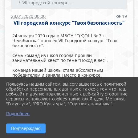
VII городской конкурс ...
28.01.2020 00:00
19
VII городской конкурс "Твоя безопасность"
24 января 2020 года в МБОУ "С(К)ОШ № 7 г.
Челябинска" прошёл VII Городской конкурс "Твоя
безопасность".
Семь команд из школ города прошли
занимательный квест по теме "Поход в лес".
Команда нашей школы стала абсолютным
победителем и заняла I место в конкурсе.
Пользуясь нашим сайтом, вы соглашаетесь с политикой
Поздравляем ребят и всех педагогов школы,
обработки персональных данных а также с тем что наш
принявших активное участие в организации и
веб-сайт и другие подключенные к веб-сайту сторонние
проведении мероприятия!
сервисы используют cookies такие как Яндекс Метрика,
"Госуслуги", "PRO.Культура", "Спутник аналитика".
Подробнее
Подтверждаю