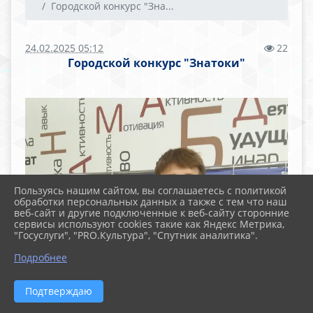
Городской конкурс "Зна...
24.02.2025 05:12
22
Городской конкурс "Знатоки"
Пользуясь нашим сайтом, вы соглашаетесь с политикой
обработки персональных данных а также с тем что наш
веб-сайт и другие подключенные к веб-сайту сторонние
сервисы используют cookies такие как Яндекс Метрика,
"Госуслуги", "PRO.Культура", "Спутник аналитика".
Подробнее
Подтверждаю