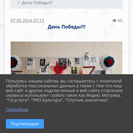
День Победы!!!
07.05.2024 07:13
60
День Победы!!!
Пользуясь нашим сайтом, вы соглашаетесь с политикой
обработки персональных данных а также с тем что наш
веб-сайт и другие подключенные к веб-сайту сторонние
сервисы используют cookies такие как Яндекс Метрика,
"Госуслуги", "PRO.Культура", "Спутник аналитика".
Подробнее
Подтверждаю