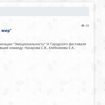
48
й мир"
инации "Эмоциональность" IX Городского фестиваля
шие команду: Назарова С.В., Хлебникова Е.А..