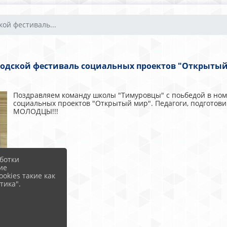
кой фестиваль...
родской фестиваль социальных проектов "Открыты
Поздравляем команду школы "Тимуровцы" с поьбедой в ном
социальных проектов "Открытый мир". Педагоги, подготовив
МОЛОДЦЫ!!!
ботки
ие
okies такие как
тика".