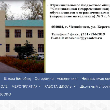
Школа без обид
Осторожно - мошенники!
Независимая оц
КОЛЕ
МЕРОПРИЯТИЯ
РАБОТА ШКОЛЫ
Школьный спорти
ВСОКО