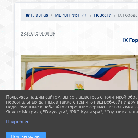
Главная
МЕРОПРИЯТИЯ
Новости
IX Городс
28.09.2023 08:45
IX Го
Пользуясь нашим сайтом, вы соглашаетесь с политикой обра
персональных данных а также с тем что наш веб-сайт и друг
подключенные к веб-сайту сторонние сервисы используют co
Яндекс Метрика, "Госуслуги", "PRO.Культура", "Спутник анали
Подробнее
Подтверждаю