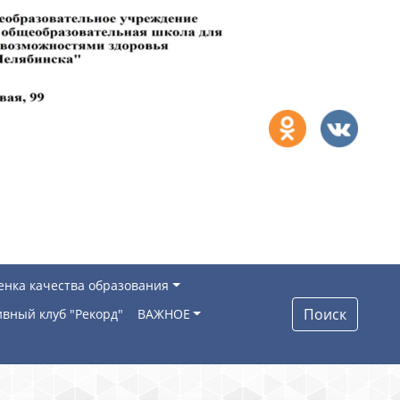
енка качества образования
Поиск
вный клуб "Рекорд"
ВАЖНОЕ