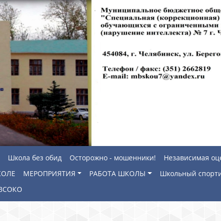
Школа без обид
Осторожно - мошенники!
Независимая оц
КОЛЕ
МЕРОПРИЯТИЯ
РАБОТА ШКОЛЫ
Школьный спорти
ВСОКО