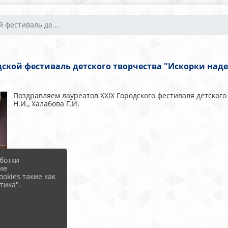
 фестиваль де...
дской фестиваль детского творчества "Искорки над
Поздравляем лауреатов XXIX Городского фестиваля детског
Н.И., Халабова Г.И.
ботки
ие
okies такие как
тика".