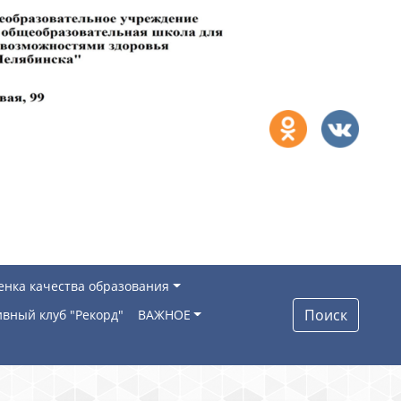
енка качества образования
Поиск
вный клуб "Рекорд"
ВАЖНОЕ