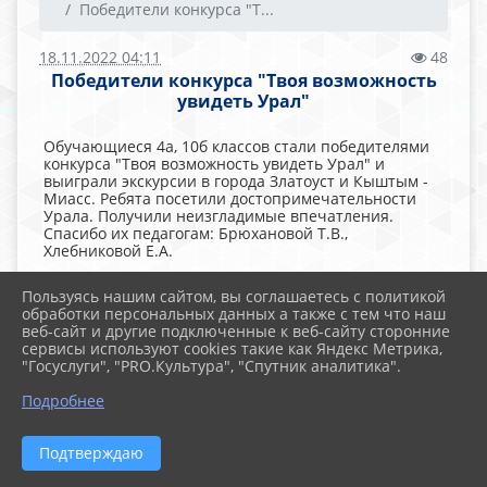
Победители конкурса "Т...
18.11.2022 04:11
48
Победители конкурса "Твоя возможность
увидеть Урал"
Обучающиеся 4а, 10б классов стали победителями
конкурса "Твоя возможность увидеть Урал" и
выиграли экскурсии в города Златоуст и Кыштым -
Миасс. Ребята посетили достопримечательности
Урала. Получили неизгладимые впечатления.
Спасибо их педагогам: Брюхановой Т.В.,
Хлебниковой Е.А.
"Блистательный Златоуст"
Пользуясь нашим сайтом, вы соглашаетесь с политикой
обработки персональных данных а также с тем что наш
"Кыштымский край - для любопытных рай"
веб-сайт и другие подключенные к веб-сайту сторонние
сервисы используют cookies такие как Яндекс Метрика,
"Миасс"
"Госуслуги", "PRO.Культура", "Спутник аналитика".
Подробнее
Подтверждаю
2026 г. mbscou7.ru
Вход