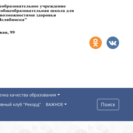
енка качества образования
Поиск
вный клуб "Рекорд"
ВАЖНОЕ