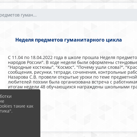
редметов гуман...
Неделя предметов гуманитарного цикла
С 11.04 по 18.04.2022 года в школе прошла Неделя предмет
народов России". В ходе недели были оформлены стендовые
"Народные костюмы", "Космос", "Почему ушли слова?", "Кр
сообщения, рисунки, тетради, сочинения, контрольные рабо
Назарова С.В. провели открытые уроки по теме предметной
любителей поэзии была организована встреча с работникам
итогам недели 48 обучающихся награждены школьными гр
ботки
ие
okies такие как
тика".