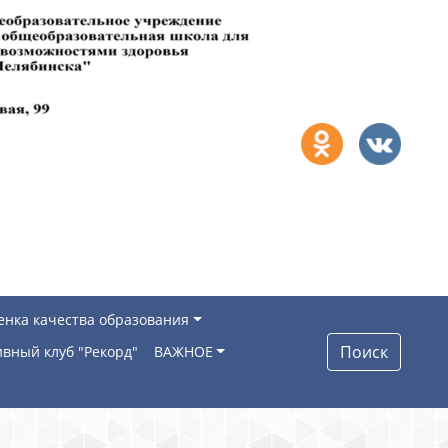
енка качества образования
Поиск
вный клуб "Рекорд"
ВАЖНОЕ