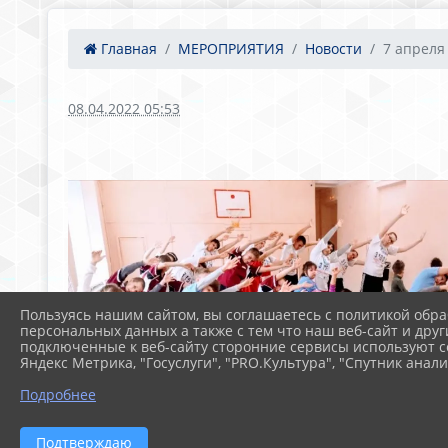
Главная
МЕРОПРИЯТИЯ
Новости
7 апреля 
08.04.2022 05:53
Пользуясь нашим сайтом, вы соглашаетесь с политикой обра
персональных данных а также с тем что наш веб-сайт и друг
подключенные к веб-сайту сторонние сервисы используют co
Яндекс Метрика, "Госуслуги", "PRO.Культура", "Спутник анали
Подробнее
Подтверждаю