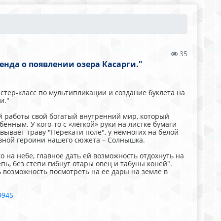
35
енда о появлении озера Касарги."
тер-класс по мультипликации и создание буклета на
и."
 работы свой богатый внутренний мир, который
нным. У кого-то с «лёгкой» руки на листке бумаги
ывает траву "Перекати поле", у немногих на белой
авной героини нашего сюжета – Солнышка.
ко на небе, главное дать ей возможность отдохнуть на
епь, без степи гибнут отары овец и табуны коней".
ть возможность посмотреть на ее дары на земле в
9945