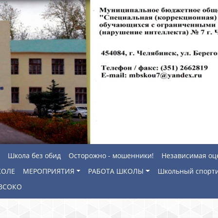
Школа без обид
Осторожно - мошенники!
Независимая оц
КОЛЕ
МЕРОПРИЯТИЯ
РАБОТА ШКОЛЫ
Школьный спорти
ВСОКО