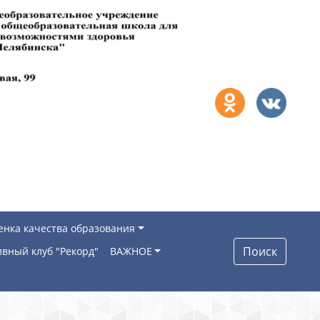
енка качества образования
Поиск
вный клуб "Рекорд"
ВАЖНОЕ