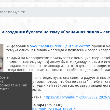
асс по мульти...
и создание буклета на тему «Cолнечная пиала – лег
28 февраля в
МАУ "Челябинский центр искусств"
прошел мас
тему «Cолнечная пиала – легенда о появлении озера Касарг
Каждый на мероприятии показывает с помощью творческой
помогает нашему мультфильму быть индивидуальным и особе
рождаются прекрасные лошадки, а кто-то детально прорисов
глади листа накрывается полянка на облачке для самой гл
ботки
И как говорится в легенде, пусть она сияет и радуется высо
ие
вершине Зуртау-горы, потому что без ее света "... гибнет ст
okies такие как
Высоко и далеко туда к ней забираться, но зато у людей ес
тика".
виде озера Касарги.
Фото с мероприятия:
https://vk.com/album-208732682_28267
1. Золотая чаша.mp4
(225.2 Мб)
http://cloud.mail.ru/public/FEj6/ALu6GruoP