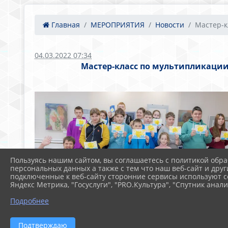
Главная
МЕРОПРИЯТИЯ
Новости
Мастер-кл
04.03.2022 07:34
Мастер-класс по мультипликации 
Пользуясь нашим сайтом, вы соглашаетесь с политикой обра
персональных данных а также с тем что наш веб-сайт и друг
подключенные к веб-сайту сторонние сервисы используют co
Яндекс Метрика, "Госуслуги", "PRO.Культура", "Спутник анали
Подробнее
Подтверждаю