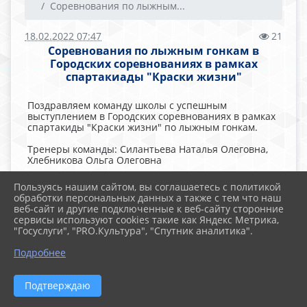
Соревнования по лыжным...
18.02.2022 07:47
21
Соревнования по лыжным гонкам в
Городских соревнованиях в рамках
спартакиады "Краски жизни"
Поздравляем команду школы с успешным
выступлением в Городских соревнованиях в рамках
спартакиды "Краски жизни" по лыжным гонкам.
Тренеры команды: Силантьева Наталья Олеговна,
Хлебникова Ольга Олеговна
Ссылка:
https://cloud.mail.ru/public/BtQG/7jxBvNQZs
Пользуясь нашим сайтом, вы соглашаетесь с политикой
обработки персональных данных а также с тем что наш
веб-сайт и другие подключенные к веб-сайту сторонние
сервисы используют cookies такие как Яндекс Метрика,
"Госуслуги", "PRO.Культура", "Спутник аналитика".
Подробнее
2026 г. mbscou7.ru
Вход
Подтверждаю
Карта сайта
Политика обработки персональных данных